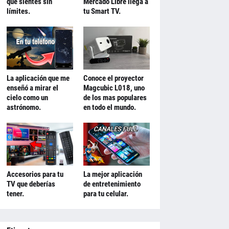
que sientes sin
Mercado Libre llega a
límites.
tu Smart TV.
La aplicación que me
Conoce el proyector
enseñó a mirar el
Magcubic L018, uno
cielo como un
de los mas populares
astrónomo.
en todo el mundo.
Accesorios para tu
La mejor aplicación
TV que deberías
de entretenimiento
tener.
para tu celular.