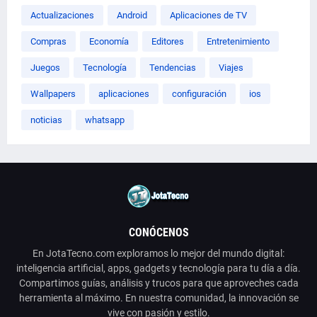
Actualizaciones
Android
Aplicaciones de TV
Compras
Economía
Editores
Entretenimiento
Juegos
Tecnología
Tendencias
Viajes
Wallpapers
aplicaciones
configuración
ios
noticias
whatsapp
CONÓCENOS
En JotaTecno.com exploramos lo mejor del mundo digital:
inteligencia artificial, apps, gadgets y tecnología para tu día a día.
Compartimos guías, análisis y trucos para que aproveches cada
herramienta al máximo. En nuestra comunidad, la innovación se
vive con pasión y estilo.